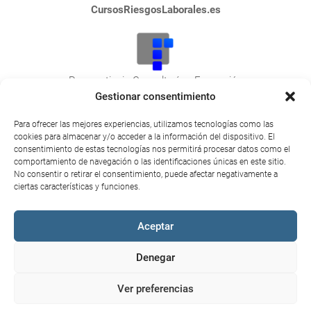
CursosRiesgosLaborales.es
Praeventionis Consultoría y Formación
NIF: E10423788
Gestionar consentimiento
Plaza San Juan, 26
Para ofrecer las mejores experiencias, utilizamos tecnologías como las
10600 Plasencia (Cáceres).
cookies para almacenar y/o acceder a la información del dispositivo. El
consentimiento de estas tecnologías nos permitirá procesar datos como el
comportamiento de navegación o las identificaciones únicas en este sitio.
No consentir o retirar el consentimiento, puede afectar negativamente a
ciertas características y funciones.
© 2026
CursosRiesgosLaborales.es
|
Aceptar
Praeventionis consultoría y formación –
Aviso Legal
–
Política de cookies (UE)
Denegar
Ver preferencias