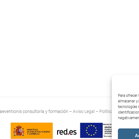
Para ofrecer
almacenar y/
tecnologías 
aeventionis consultoría y formación –
Aviso Legal
–
Política de cookies (
identificacio
negativament
A