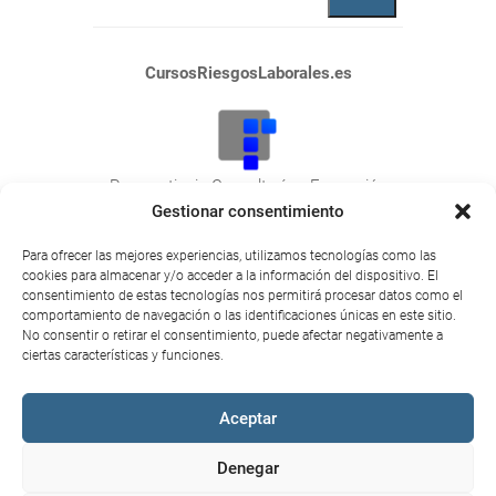
CursosRiesgosLaborales.es
Praeventionis Consultoría y Formación
NIF: E10423788
Gestionar consentimiento
Plaza San Juan, 26
Para ofrecer las mejores experiencias, utilizamos tecnologías como las
10600 Plasencia (Cáceres).
cookies para almacenar y/o acceder a la información del dispositivo. El
consentimiento de estas tecnologías nos permitirá procesar datos como el
comportamiento de navegación o las identificaciones únicas en este sitio.
No consentir o retirar el consentimiento, puede afectar negativamente a
ciertas características y funciones.
© 2026
CursosRiesgosLaborales.es
|
Aceptar
Praeventionis consultoría y formación –
Aviso Legal
–
Política de cookies (UE)
Denegar