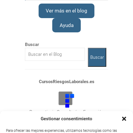
Ver más en el blog
Ayuda
Buscar
Buscar
CursosRiesgosLaborales.es
Praeventionis Consultoría y Formación
NIF: E10423788
Gestionar consentimiento
Plaza San Juan, 26
Para ofrecer las mejores experiencias, utilizamos tecnologías como las
10600 Plasencia (Cáceres).