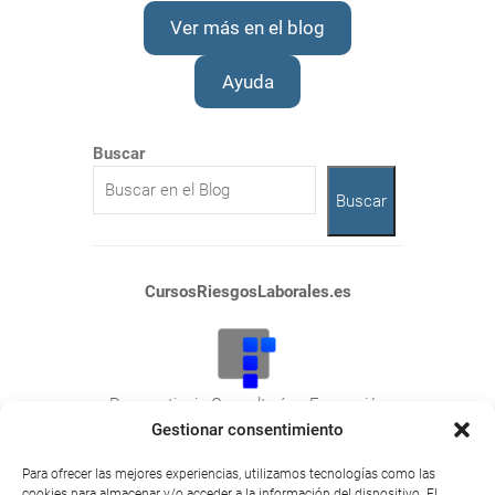
Ver más en el blog
Ayuda
Buscar
Buscar
CursosRiesgosLaborales.es
Praeventionis Consultoría y Formación
NIF: E10423788
Gestionar consentimiento
Plaza San Juan, 26
Para ofrecer las mejores experiencias, utilizamos tecnologías como las
10600 Plasencia (Cáceres).
cookies para almacenar y/o acceder a la información del dispositivo. El