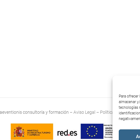
Para ofrecer
almacenar y/
tecnologías 
aeventionis consultoría y formación –
Aviso Legal
–
Política de cookies (
identificacio
negativament
A